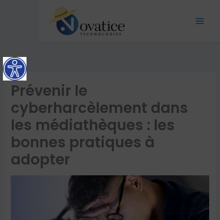
Aller
Mai
au
Men
contenu
Prévenir le
cyberharcèlement dans
les médiathèques : les
bonnes pratiques à
adopter