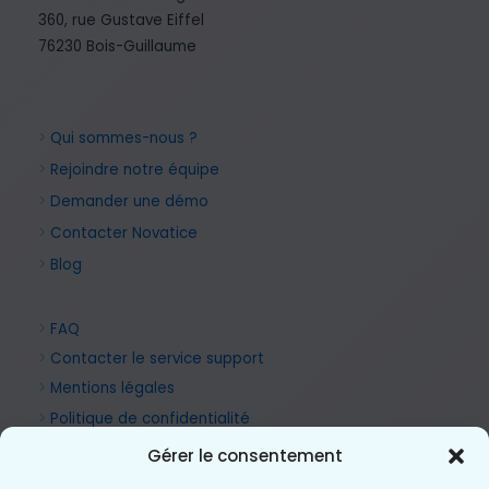
360, rue Gustave Eiffel
76230 Bois-Guillaume
>
Qui sommes-nous ?
>
Rejoindre notre équipe
>
Demander une démo
>
Contacter Novatice
>
Blog
>
FAQ
>
Contacter le service support
>
Mentions légales
>
Politique de confidentialité
Gérer le consentement