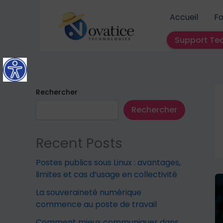
Aller
Accueil
Fo
au
contenu
Support Te
Rechercher
Rechercher
Recent Posts
Postes publics sous Linux : avantages,
limites et cas d’usage en collectivité
La souveraineté numérique
commence au poste de travail
Comment mieux communiquer dans