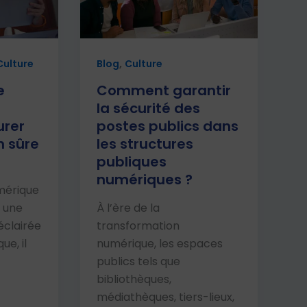
,
Culture
Blog
Culture
e
Comment garantir
la sécurité des
rer
postes publics dans
n sûre
les structures
publiques
numériques ?
umérique
 une
À l’ère de la
éclairée
transformation
ue, il
numérique, les espaces
publics tels que
bibliothèques,
médiathèques, tiers-lieux,