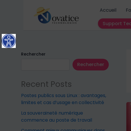
Aller
Accueil
Fo
au
contenu
Support Te
Rechercher
Rechercher
Recent Posts
Postes publics sous Linux : avantages,
limites et cas d’usage en collectivité
La souveraineté numérique
commence au poste de travail
Comment mieux communiquer dans