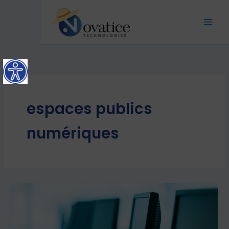
Aller
Mai
au
Men
contenu
espaces publics
numériques