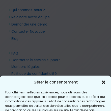
>
Qui sommes-nous ?
>
Rejoindre notre équipe
>
Demander une démo
>
Contacter Novatice
>
Blog
>
FAQ
>
Contacter le service support
>
Mentions légales
>
Politique de confidentialité
Gérer le consentement
Pour offrir les meilleures expériences, nous utilisons des
technologies telles que les cookies pour stocker et/ou accéder aux
informations des appareils. Le fait de consentir à ces technologies
nous permettra de traiter des données telles que le comportement
de navigation ou les ID uniques sur ce site. Le fait de ne pas